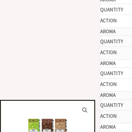
-
-
-
-