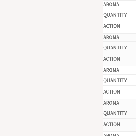
-
-
-
-