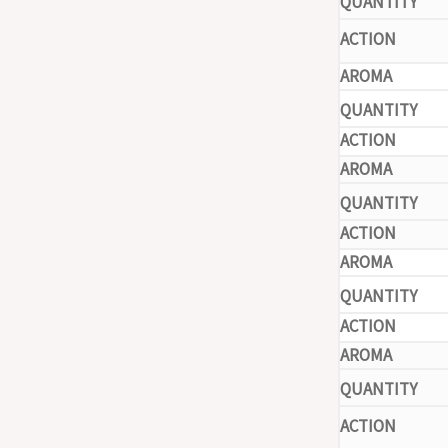
-
-
-
-