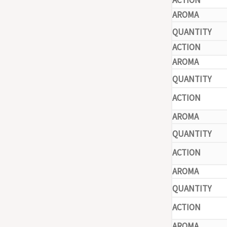
-
-
-
-