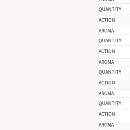
-
-
-
-