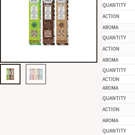
-
-
-
-
-