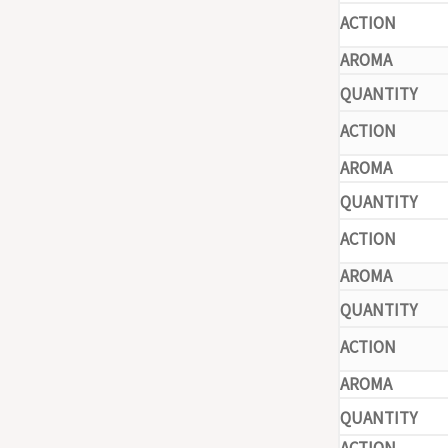
-
-
-
-