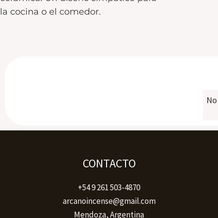
la cocina o el comedor.
No 
CONTACTO
+54 9 261 503-4870
arcanoincense@gmail.com
Mendoza, Argentina