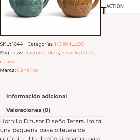
Tetera
SKU:
1644
Categorías:
HORNILLOS
Etiquetas:
ceramica
,
deco
,
hornillo
,
tetera
,
cocina
Marca:
Genérico
Información adicional
Valoraciones (0)
Hornillo Difusor Diseño Tetera. Imita
una pequeña pava o tetera de
cerámica. Un diseño simpático para