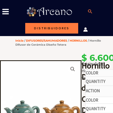
Ir
al
Buscar
contenido
DISTRIBUIDORES
Inicio
/
DIFUSORES/SAHUMADORES
/
HORNILLOS
/ Hornillo
Difusor de Cerámica Diseño Tetera
$
6.600
Hornillo
Originalidad.
Hornillo
Difusor
tetera.
-
de
Cerámic
-
Diseño