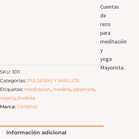
Cuentas
de
rezo
para
meditación
y
yoga.
Mayorista.
SKU:
1011
Categorías:
PULSERAS Y ANILLOS
Etiquetas:
meditacion
,
madera
,
japamala
,
rosario
,
budista
Marca:
Genérico
Información adicional