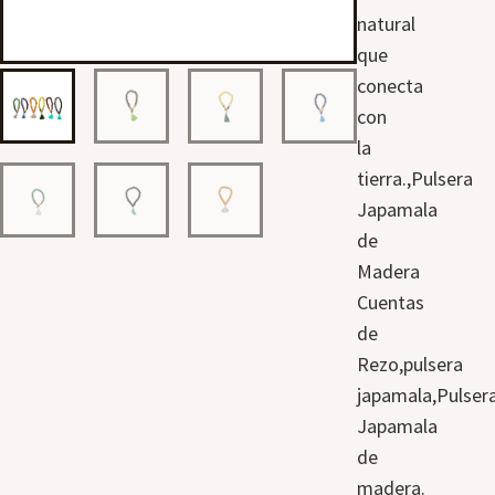
natural
que
conecta
con
la
tierra.,Pulsera
Japamala
de
Madera
Cuentas
de
Rezo,pulsera
japamala,Pulser
Japamala
de
madera.