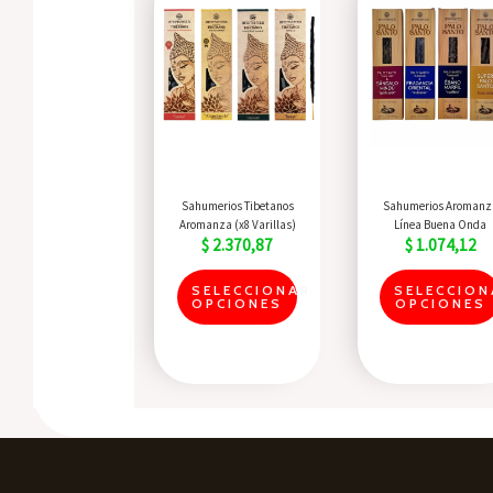
producto
tiene
varias
variantes.
Las
opciones
se
Quick View
Quick View
Sahumerios Tibetanos
Sahumerios Aromanz
pueden
Aromanza (x8 Varillas)
Línea Buena Onda
$
2.370,87
$
1.074,12
elegir
en
SELECCIONAR
SELECCION
OPCIONES
OPCIONES
la
página
del
producto