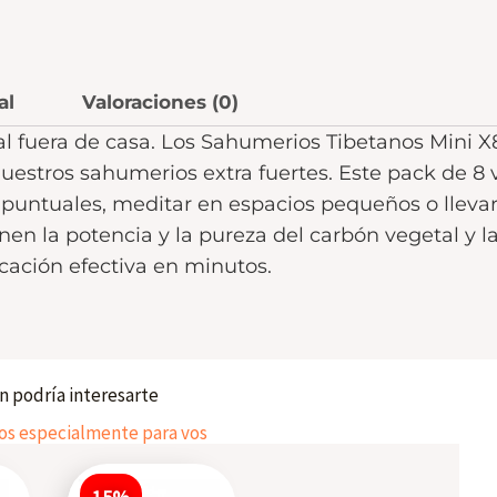
al
Valoraciones (0)
al fuera de casa. Los Sahumerios Tibetanos Mini X8
estros sahumerios extra fuertes. Este pack de 8 va
 puntuales, meditar en espacios pequeños o llevar
n la potencia y la pureza del carbón vegetal y la
cación efectiva en minutos.
 podría interesarte
 especialmente para vos
El
El
Este
precio
precio