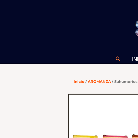
Ir
al
contenido
Buscar
IN
Inicio
/
AROMANZA
/ Sahumerios 