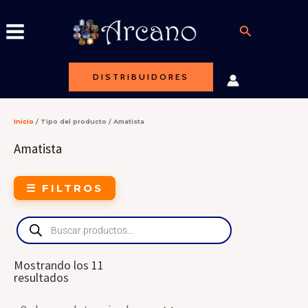
Ir
al
Buscar
contenido
DISTRIBUIDORES
Inicio
/ Tipo del producto / Amatista
Amatista
☰ FILTROS
Products
search
Mostrando los 11
resultados