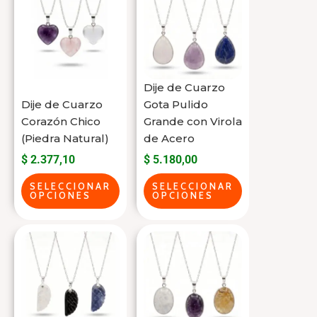
producto
producto
producto
producto
tiene
tiene
varias
varias
variantes.
variantes.
Las
Las
Dije de Cuarzo
opciones
opciones
Dije de Cuarzo
Gota Pulido
se
se
Corazón Chico
Grande con Virola
(Piedra Natural)
de Acero
pueden
pueden
$
2.377,10
$
5.180,00
elegir
elegir
en
en
SELECCIONAR
SELECCIONAR
OPCIONES
OPCIONES
la
la
página
página
Este
Este
del
del
producto
producto
producto
producto
tiene
tiene
varias
varias
variantes.
variantes.