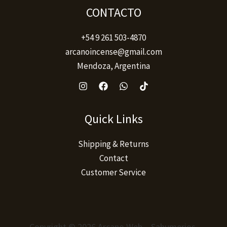
producto
CONTACTO
+54 9 261 503-4870
arcanoincense@gmail.com
Mendoza, Argentina
Quick Links
Shipping & Returns
Contact
Customer Service
Copyright © 2026 Arcano Web – Sahumerios,