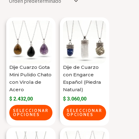
Este
Este
producto
producto
tiene
tiene
varias
varias
variantes.
variantes.
Las
Las
Dije Cuarzo Gota
Dije de Cuarzo
opciones
opciones
Mini Pulido Chato
con Engarce
se
se
con Virola de
Español (Piedra
Acero
Natural)
pueden
pueden
$
2.432,00
$
3.060,00
elegir
elegir
en
en
SELECCIONAR
SELECCIONAR
OPCIONES
OPCIONES
la
la
página
página
Este
Este
del
del