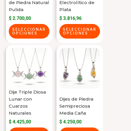
de Piedra Natural
Electrolítico de
pueden
pueden
Pulida
Plata
elegir
elegir
$
2.700,00
$
3.816,96
en
en
la
la
SELECCIONAR
SELECCIONAR
OPCIONES
OPCIONES
página
página
del
del
Este
Este
producto
producto
producto
producto
tiene
tiene
varias
varias
variantes.
variantes.
Las
Las
Dije Triple Diosa
opciones
opciones
Lunar con
Dijes de Piedra
se
se
Cuarzos
Semipreciosa
Naturales
Media Caña
pueden
pueden
$
4.425,00
$
4.250,00
elegir
elegir
en
en