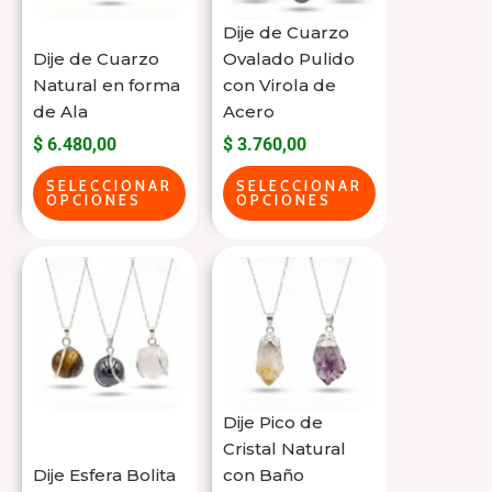
Las
Las
Dije de Cuarzo
opciones
opciones
Dije de Cuarzo
Ovalado Pulido
se
se
Natural en forma
con Virola de
de Ala
Acero
pueden
pueden
$
6.480,00
$
3.760,00
elegir
elegir
en
en
SELECCIONAR
SELECCIONAR
OPCIONES
OPCIONES
la
la
página
página
Este
Este
del
del
producto
producto
producto
producto
tiene
tiene
varias
varias
variantes.
variantes.
Las
Las
Dije Pico de
opciones
opciones
Cristal Natural
se
se
Dije Esfera Bolita
con Baño