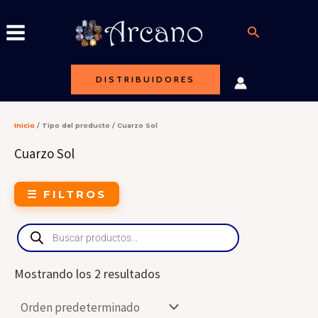
Ir
al
Buscar
contenido
DISTRIBUIDORES
Inicio
/ Tipo del producto / Cuarzo Sol
Cuarzo Sol
☰ FILTROS
Products
search
Mostrando los 2 resultados