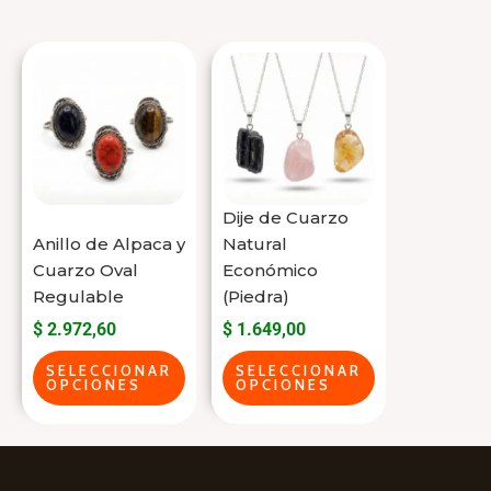
Este
Este
producto
producto
tiene
tiene
varias
varias
variantes.
variantes.
Las
Las
Dije de Cuarzo
opciones
opciones
Anillo de Alpaca y
Natural
se
se
Cuarzo Oval
Económico
Regulable
(Piedra)
pueden
pueden
$
2.972,60
$
1.649,00
elegir
elegir
en
en
SELECCIONAR
SELECCIONAR
OPCIONES
OPCIONES
la
la
página
página
del
del
producto
producto