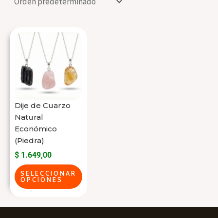
Este
producto
tiene
varias
variantes.
Las
Dije de Cuarzo
opciones
Natural
se
Económico
(Piedra)
pueden
$
1.649,00
elegir
en
SELECCIONAR
OPCIONES
la
página
del