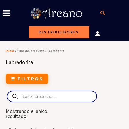
Ir
al
Buscar
contenido
DISTRIBUIDORES
Inicio
/ Tipo del producto / Labradorita
Labradorita
☰ FILTROS
Products
search
Mostrando el único
resultado