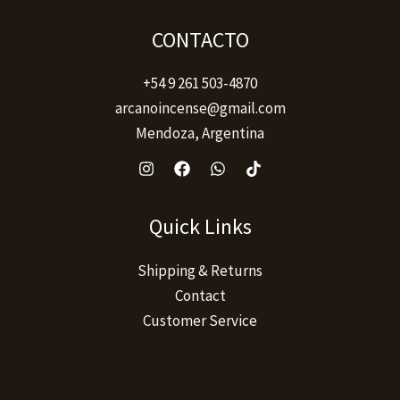
producto
CONTACTO
+54 9 261 503-4870
arcanoincense@gmail.com
Mendoza, Argentina
Quick Links
Shipping & Returns
Contact
Customer Service