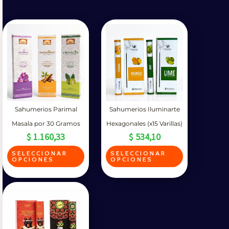
Sahumerios Parimal
Sahumerios Iluminarte
Masala por 30 Gramos
Hexagonales (x15 Varillas)
$
1.160,33
$
534,10
E
E
SELECCIONAR
SELECCIONAR
OPCIONES
OPCIONES
s
s
t
t
e
e
p
p
r
r