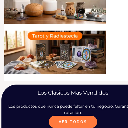
R
R
A
E
D
S
I
E
S
T
E
S
I
A
Los Clásicos Más Vendidos
Los productos que nunca puede faltar en tu negocio. Garant
rotación.
VER TODOS