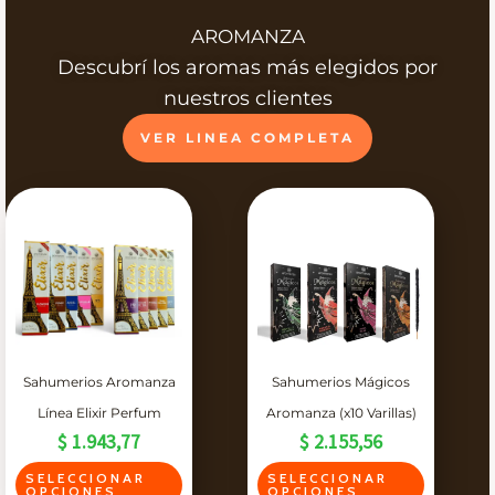
c
s
s
t
AROMANZA
v
v
o
Descubrí los aromas más elegidos por
a
a
t
nuestros clientes
r
r
i
VER LINEA COMPLETA
i
i
e
a
a
n
n
n
e
t
t
v
e
e
a
s
s
r
.
.
i
L
L
a
Sahumerios Aromanza
Sahumerios Mágicos
a
a
s
Línea Elixir Perfum
Aromanza (x10 Varillas)
s
s
v
$
1.943,77
$
2.155,56
o
o
a
E
E
SELECCIONAR
SELECCIONAR
p
p
OPCIONES
OPCIONES