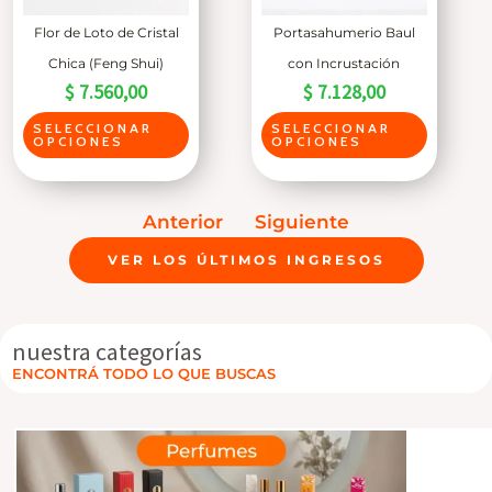
Flor de Loto de Cristal
Portasahumerio Baul
Chica (Feng Shui)
con Incrustación
$
7.560,00
$
7.128,00
E
E
SELECCIONAR
SELECCIONAR
OPCIONES
OPCIONES
s
s
t
t
e
e
Anterior
Siguiente
p
p
VER LOS ÚLTIMOS INGRESOS
r
r
o
o
d
d
nuestra categorías
u
u
ENCONTRÁ TODO LO QUE BUSCAS
P
c
c
E
t
t
R
o
o
F
U