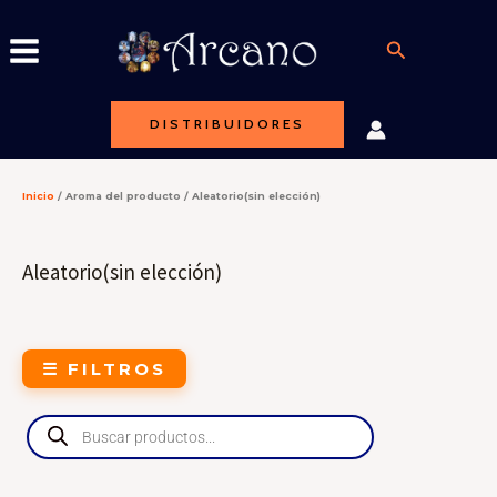
Ir
al
Buscar
contenido
DISTRIBUIDORES
Inicio
/ Aroma del producto / Aleatorio(sin elección)
Aleatorio(sin elección)
☰ FILTROS
Products
search