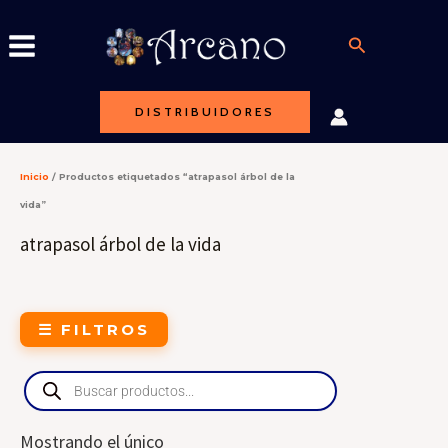
Ir
al
Buscar
contenido
DISTRIBUIDORES
Inicio
/ Productos etiquetados “atrapasol árbol de la
vida”
atrapasol árbol de la vida
☰ FILTROS
Products
search
Mostrando el único