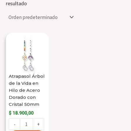
resultado
Atrapasol
Árbol
de
la
Vida
Atrapasol Árbol
en
de la Vida en
Hilo
Hilo de Acero
de
Dorado con
Acero
Cristal 50mm
Dorado
$
18.900,00
con
-
+
Cristal