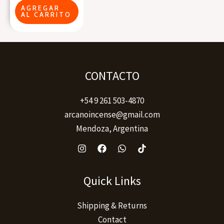
50mm
AGREGAR
AL CARRITO
cantidad
CONTACTO
+54 9 261 503-4870
arcanoincense@gmail.com
Mendoza, Argentina
Quick Links
Shipping & Returns
Contact