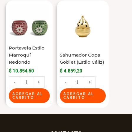
Portavela
Sahumador
Estilo
Copa
Marroquí
Goblet
Redondo
(Estilo
cantidad
Cáliz)
cantidad
Portavela Estilo
Marroquí
Sahumador Copa
Redondo
Goblet (Estilo Cáliz)
$
10.854,60
$
4.859,20
-
+
-
+
AGREGAR AL
AGREGAR AL
CARRITO
CARRITO