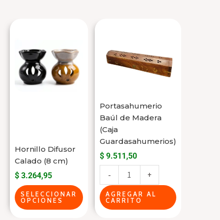
Este
Portasahumerio
producto
Baúl
tiene
de
varias
Madera
variantes.
(Caja
Las
Guardasahumerios)
Portasahumerio
opciones
cantidad
Baúl de Madera
se
(Caja
pueden
Guardasahumerios)
elegir
Hornillo Difusor
$
9.511,50
Calado (8 cm)
en
-
+
la
$
3.264,95
página
SELECCIONAR
AGREGAR AL
OPCIONES
CARRITO
del
producto