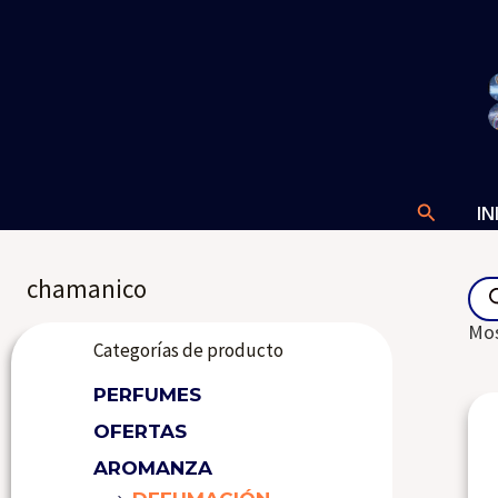
Ir
al
contenido
Buscar
IN
Pro
chamanico
sea
Mos
Categorías de producto
PERFUMES
OFERTAS
AROMANZA