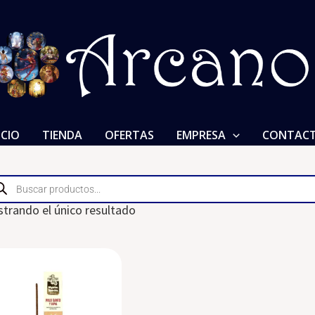
ICIO
TIENDA
OFERTAS
EMPRESA
CONTAC
ducts
rch
trando el único resultado
This
product
has