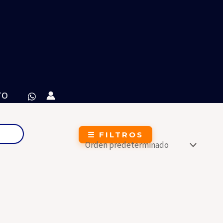
TO
☰ FILTROS