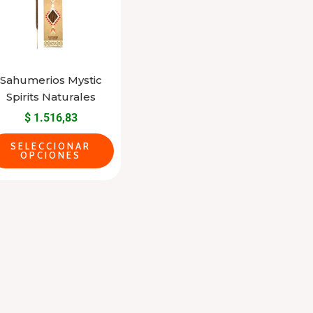
multiple
variants.
The
options
may
Sahumerios Mystic
Spirits Naturales
be
$
1.516,83
chosen
on
SELECCIONAR
OPCIONES
the
product
page