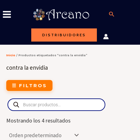
Ir
al
Buscar
contenido
DISTRIBUIDORES
Inicio
/ Productos etiquetados “contra la envidia”
contra la envidia
☰ FILTROS
Products
search
Mostrando los 4 resultados