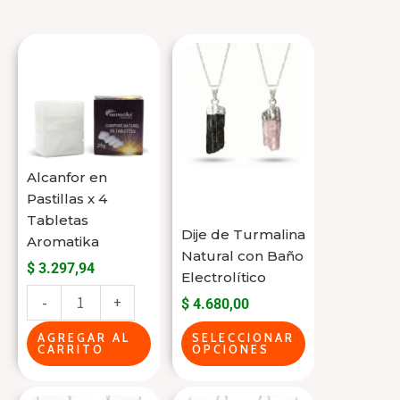
Alcanfor
Este
en
producto
Pastillas
tiene
x
varias
4
variantes.
Tabletas
Las
Alcanfor en
Aromatika
opciones
Pastillas x 4
cantidad
se
Tabletas
Dije de Turmalina
Aromatika
pueden
Natural con Baño
$
3.297,94
elegir
Electrolítico
en
-
+
$
4.680,00
la
AGREGAR AL
SELECCIONAR
página
CARRITO
OPCIONES
del
producto
Este
Este