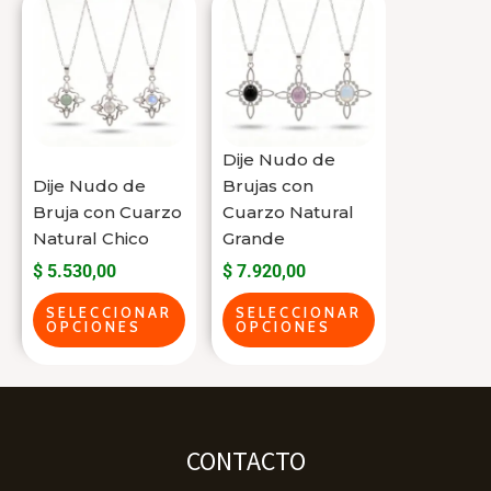
producto
producto
tiene
tiene
varias
varias
variantes.
variantes.
Las
Las
Dije Nudo de
opciones
opciones
Dije Nudo de
Brujas con
se
se
Bruja con Cuarzo
Cuarzo Natural
Natural Chico
Grande
pueden
pueden
$
5.530,00
$
7.920,00
elegir
elegir
en
en
SELECCIONAR
SELECCIONAR
OPCIONES
OPCIONES
la
la
página
página
del
del
producto
producto
CONTACTO