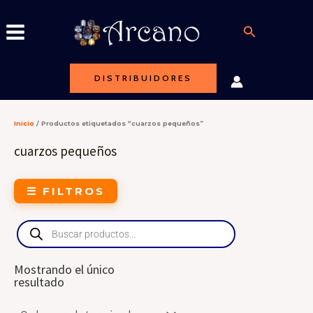
Ir
al
Buscar
contenido
DISTRIBUIDORES
Inicio
/ Productos etiquetados “cuarzos pequeños”
cuarzos pequeños
☰ FILTROS
Products
search
Mostrando el único
resultado