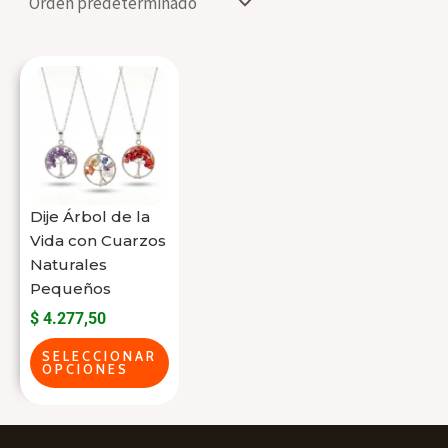
Este
producto
tiene
varias
variantes.
Las
Dije Árbol de la
opciones
Vida con Cuarzos
se
Naturales
Pequeños
pueden
$
4.277,50
elegir
en
SELECCIONAR
OPCIONES
la
página
del