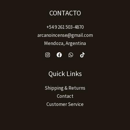
producto
CONTACTO
+54 9 261 503-4870
arcanoincense@gmail.com
Mendoza, Argentina
Quick Links
Shipping & Returns
Contact
Customer Service