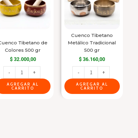
Colores
Tradicional
500
500
gr
gr
cantidad
cantidad
Cuenco Tibetano
Cuenco Tibetano de
Metálico Tradicional
Colores 500 gr
500 gr
$
32.000,00
$
36.160,00
-
+
-
+
AGREGAR AL
AGREGAR AL
CARRITO
CARRITO