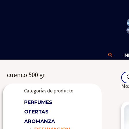
Ir
al
contenido
Buscar
IN
Pro
cuenco 500 gr
sea
Mos
Categorías de producto
PERFUMES
OFERTAS
AROMANZA