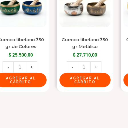
gr
gr
de
Metálico
Colores
cantidad
cantidad
Cuenco tibetano 350
Cuenco tibetano 350
gr de Colores
gr Metálico
$
25.500,00
$
27.710,00
-
+
-
+
AGREGAR AL
AGREGAR AL
CARRITO
CARRITO