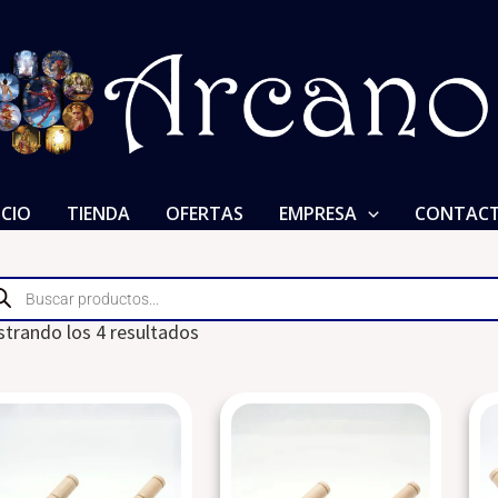
ICIO
TIENDA
OFERTAS
EMPRESA
CONTAC
ducts
rch
trando los 4 resultados
Cuenco
Cuenco
tibetano
tibetano
350
350