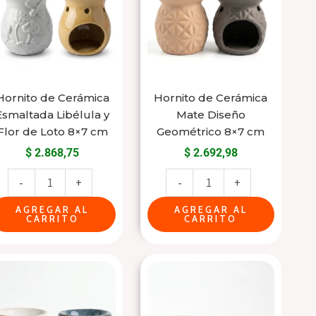
Esmaltada
Mate
Libélula
Diseño
y
Geométrico
Flor
8x7
de
cm
Hornito de Cerámica
Hornito de Cerámica
Loto
cantidad
Esmaltada Libélula y
Mate Diseño
8x7
Flor de Loto 8×7 cm
Geométrico 8×7 cm
cm
$
2.868,75
$
2.692,98
cantidad
-
+
-
+
AGREGAR AL
AGREGAR AL
CARRITO
CARRITO
Hornito
Hornito
Difusor
Difusor
de
de