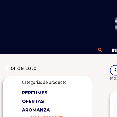
Ir
al
contenido
Buscar
IN
Pro
Flor de Loto
sea
Mos
Categorías de producto
PERFUMES
OFERTAS
AROMANZA