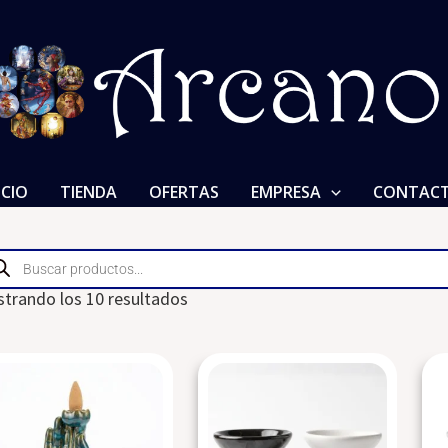
ICIO
TIENDA
OFERTAS
EMPRESA
CONTAC
ducts
rch
trando los 10 resultados
Cascada
Hornito
de
de
Humo
Cerámica