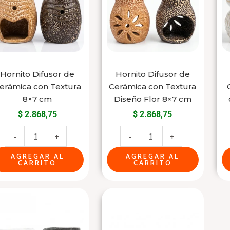
Cerámica
Cerámica
con
con
Textura
Textura
8x7
Diseño
cm
Flor
Hornito Difusor de
Hornito Difusor de
cantidad
8x7
erámica con Textura
Cerámica con Textura
cm
8×7 cm
Diseño Flor 8×7 cm
cantidad
$
2.868,75
$
2.868,75
-
+
-
+
AGREGAR AL
AGREGAR AL
CARRITO
CARRITO
Hornito
Porta
Difusor
Incienso
Mate
Buda