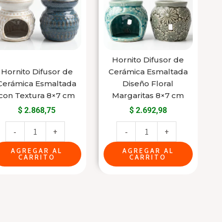
Cerámica
Cerámica
Esmaltada
Esmaltada
con
Diseño
Textura
Floral
8x7
Margaritas
Hornito Difusor de
Hornito Difusor de
Cerámica Esmaltada
cm
8x7
Cerámica Esmaltada
Diseño Floral
cantidad
cm
con Textura 8×7 cm
Margaritas 8×7 cm
cantidad
$
2.868,75
$
2.692,98
-
+
-
+
AGREGAR AL
AGREGAR AL
CARRITO
CARRITO