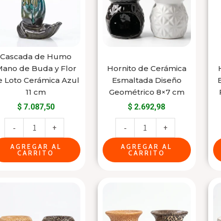
Mano
Esmaltada
de
Diseño
Buda
Geométrico
y
8x7
Flor
cm
Cascada de Humo
ano de Buda y Flor
Hornito de Cerámica
de
cantidad
e Loto Cerámica Azul
Esmaltada Diseño
Loto
11 cm
Geométrico 8×7 cm
Cerámica
$
7.087,50
$
2.692,98
Azul
11
-
+
-
+
cm
AGREGAR AL
AGREGAR AL
cantidad
CARRITO
CARRITO
Hornito
Hornito
Difusor
Difusor
de
de