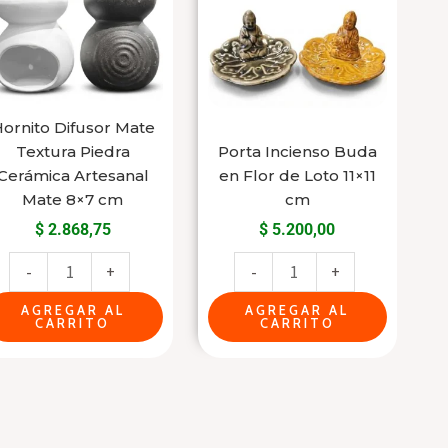
Textura
en
Piedra
Flor
Cerámica
de
Artesanal
Loto
Mate
11x11
ornito Difusor Mate
Textura Piedra
Porta Incienso Buda
8x7
cm
Cerámica Artesanal
en Flor de Loto 11×11
cm
cantidad
Mate 8×7 cm
cm
cantidad
$
2.868,75
$
5.200,00
-
+
-
+
AGREGAR AL
AGREGAR AL
CARRITO
CARRITO