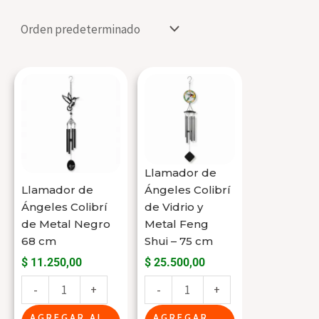
Llamador
Llamador
de
de
Ángeles
Ángeles
Colibrí
Colibrí
de
de
Llamador de
Metal
Vidrio
Llamador de
Ángeles Colibrí
Negro
y
Ángeles Colibrí
de Vidrio y
68
Metal
de Metal Negro
Metal Feng
cm
Feng
68 cm
Shui – 75 cm
cantidad
Shui
$
11.250,00
$
25.500,00
-
-
+
-
+
75
cm
AGREGAR AL
AGREGAR