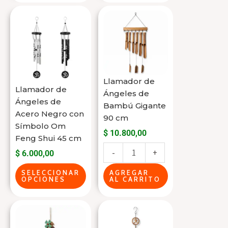
producto
Este
Llamador
producto
de
tiene
Ángeles
varias
de
variantes.
Bambú
Llamador de
Las
Gigante
Llamador de
Ángeles de
opciones
90
Ángeles de
Bambú Gigante
se
cm
Acero Negro con
90 cm
pueden
cantidad
Símbolo Om
$
10.800,00
Feng Shui 45 cm
elegir
-
+
$
6.000,00
en
la
SELECCIONAR
AGREGAR
OPCIONES
AL CARRITO
página
del
Llamador
Llamador
producto
de
de