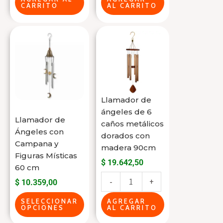
CARRITO
AL CARRITO
cantidad
Este
Llamador
producto
de
tiene
ángeles
varias
de
variantes.
6
Llamador de
Las
caños
ángeles de 6
opciones
metálicos
Llamador de
caños metálicos
se
dorados
Ángeles con
dorados con
pueden
con
Campana y
madera 90cm
Figuras Místicas
elegir
madera
$
19.642,50
60 cm
en
90cm
-
+
$
10.359,00
la
cantidad
página
SELECCIONAR
AGREGAR
OPCIONES
AL CARRITO
del