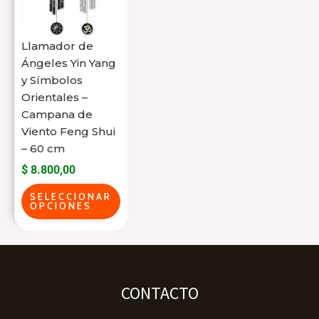
varias
variantes.
Las
Llamador de
opciones
Ángeles Yin Yang
se
y Símbolos
Orientales –
pueden
Campana de
elegir
Viento Feng Shui
en
– 60 cm
la
$
8.800,00
página
SELECCIONAR
del
OPCIONES
producto
CONTACTO