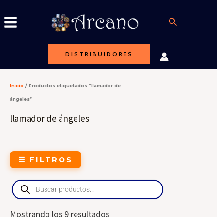
Ir
al
Buscar
contenido
DISTRIBUIDORES
Inicio
/ Productos etiquetados “llamador de
ángeles”
llamador de ángeles
☰ FILTROS
Products
search
Mostrando los 9 resultados