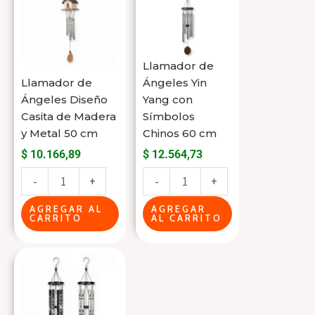
Ángeles
Ángeles
Diseño
Yin
Casita
Yang
Llamador de
de
con
Llamador de
Ángeles Yin
Madera
Símbolos
Ángeles Diseño
Yang con
y
Chinos
Casita de Madera
Símbolos
Metal
60
y Metal 50 cm
Chinos 60 cm
50
cm
$
10.166,89
$
12.564,73
cm
cantidad
-
+
-
+
cantidad
AGREGAR AL
AGREGAR
CARRITO
AL CARRITO
Este
producto
tiene