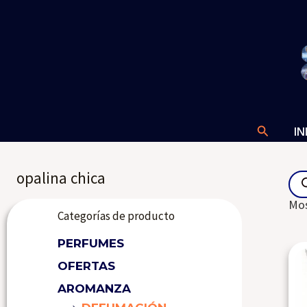
Ir
al
contenido
Buscar
IN
Pro
opalina chica
sea
Mos
Categorías de producto
PERFUMES
OFERTAS
AROMANZA