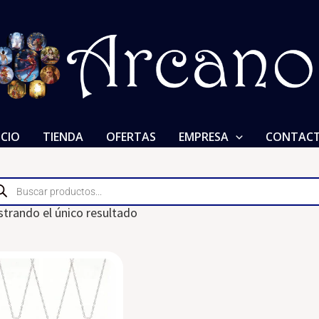
ICIO
TIENDA
OFERTAS
EMPRESA
CONTAC
ducts
rch
trando el único resultado
Dije
Lágrima
Chica