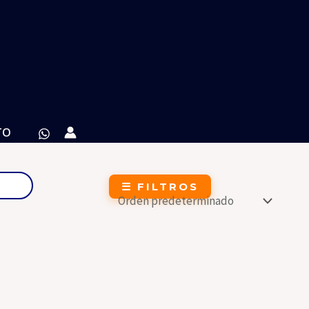
TO
☰ FILTROS