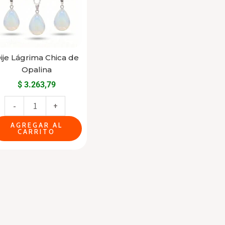
de
Opalina
cantidad
ije Lágrima Chica de
Opalina
$
3.263,79
-
+
AGREGAR AL
CARRITO