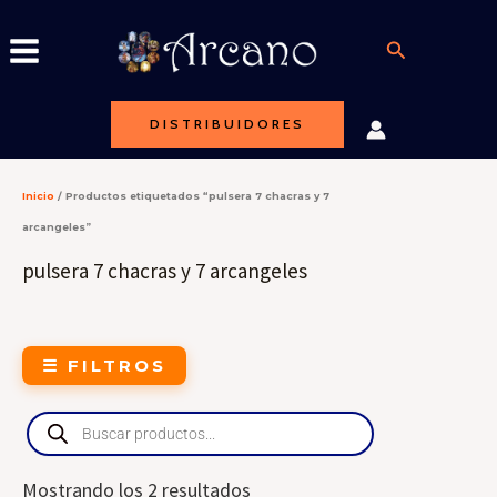
Ir
al
Buscar
contenido
DISTRIBUIDORES
Inicio
/ Productos etiquetados “pulsera 7 chacras y 7
arcangeles”
pulsera 7 chacras y 7 arcangeles
☰ FILTROS
Products
search
Mostrando los 2 resultados