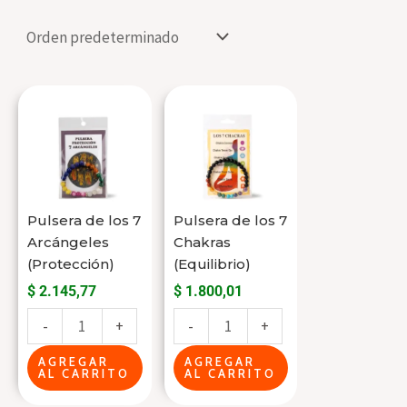
Pulsera
Pulsera
de
de
los
los
7
7
Arcángeles
Chakras
Pulsera de los 7
Pulsera de los 7
(Protección)
(Equilibrio)
Arcángeles
Chakras
cantidad
cantidad
(Protección)
(Equilibrio)
$
2.145,77
$
1.800,01
-
+
-
+
AGREGAR
AGREGAR
AL CARRITO
AL CARRITO