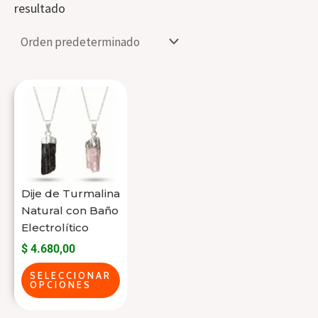
resultado
Este
producto
tiene
varias
variantes.
Las
Dije de Turmalina
opciones
Natural con Baño
se
Electrolítico
pueden
$
4.680,00
elegir
SELECCIONAR
OPCIONES
en
la