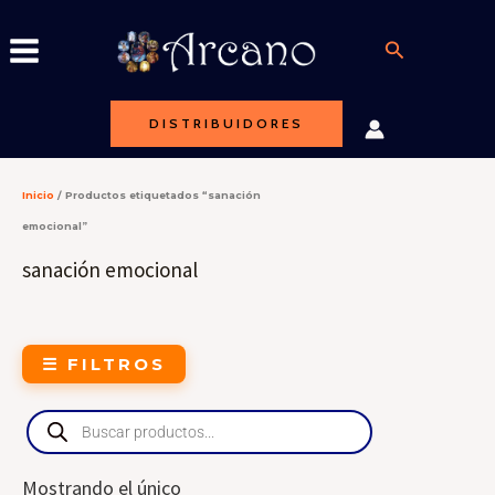
Ir
al
Buscar
contenido
DISTRIBUIDORES
Inicio
/ Productos etiquetados “sanación
emocional”
sanación emocional
☰ FILTROS
Products
search
Mostrando el único