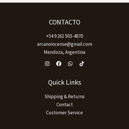
página
del
producto
CONTACTO
+54 9 261 503-4870
arcanoincense@gmail.com
Mendoza, Argentina
Quick Links
Shipping & Returns
Contact
Customer Service