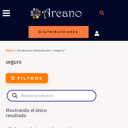
Ir
al
Buscar
contenido
DISTRIBUIDORES
Inicio
/ Productos etiquetados “seguro”
seguro
☰ FILTROS
Products
search
Mostrando el único
resultado