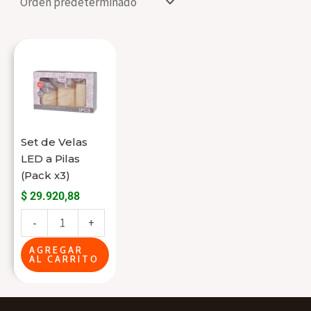
Set
de
Velas
LED
a
Set de Velas
Pilas
LED a Pilas
(Pack
(Pack x3)
x3)
$
29.920,88
cantidad
-
+
AGREGAR
AL CARRITO