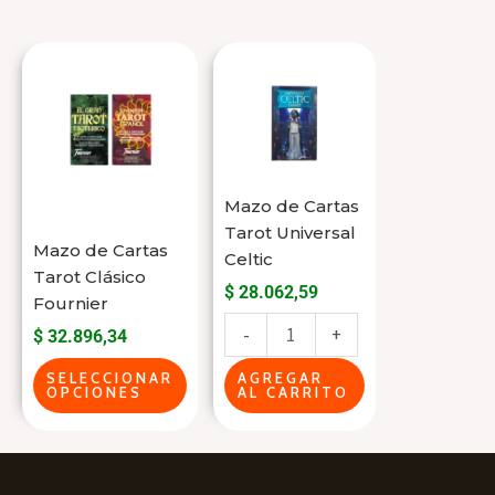
Este
Mazo
producto
de
tiene
Cartas
varias
Tarot
variantes.
Universal
Mazo de Cartas
Las
Celtic
Tarot Universal
opciones
cantidad
Mazo de Cartas
Celtic
se
Tarot Clásico
$
28.062,59
pueden
Fournier
-
+
elegir
$
32.896,34
en
SELECCIONAR
AGREGAR
OPCIONES
AL CARRITO
la
página
del
producto