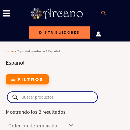
Ir
al
Buscar
contenido
DISTRIBUIDORES
Inicio
/ Tipo del producto / Español
Español
☰ FILTROS
Products
search
Mostrando los 2 resultados